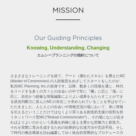
MISSION
Our Guiding Principles
Knowing, Understanding, Changing
エムシープランニングの指針について
さまざまなトレーニングを経て、アート（優れたスキル）を携えたMC 
(Master of Ceremonies) の人財集団をめざしてスタートをしたのが、
私共MC Planning, Inc.の前身です。以降、数多くの現場を通じ、時代
をリードする多くの方々との出会いの中で常に『機』に応じ『場』に
応じ、自在かつ鋭敏な情報編集によりよい成果をもたらすことができ
る状況判断力に富んだMCの存在こそ求められていることを学ばせてい
ただきました。人と人との出会いや情報交流の場において、単に情報
を伝えるということだけではなくより実りある創造的支援の役割を担
うネットワーク型MC("Mutual-Communicator") 。その場になにが起き
ればよりよいのかという真義を的確に捉える豊かな想像力と創造力。
それを実際に育み生成するための効果的な伝達方法や言語手段。そし
て時代の概念構築を訊ね編纂してゆく統合的実際的なプロデュース力