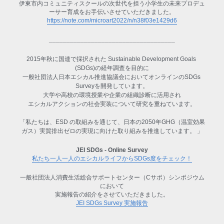
伊東市内コミュニティスクールの次世代を担う小学生の
未来プロデュ
ーサー育成をお手伝いさせていただきました。
https://note.com/microart2022/n/n38f03e1429d6
____________________________________
2015年秋に国連で採択された Sustainable Development Goals 
(SDGs)の経年調査を目的に
一般社団法人日本エシカル推進協議会においてオンラインのSDGs 
Surveyを開発しています。
大学や高校の環境授業や企業の組織診断に活用され
エシカルアクションの社会実装について研究を重ねています。
「私たちは、ESD の取組みを通じて、日本の2050年GHG（温室効果
ガス）実質排出ゼロの実現に向けた取り組みを推進しています。 」
JEI SDGs - Online Survey
私たち一人一人のエシカルライフからSDGs度をチェック！
一般社団法人消費生活総合サポートセンター（Cサポ）シンポジウム
において
実施報告の紹介をさせていただきました。
JEI SDGs Survey 実施報告
_________________________