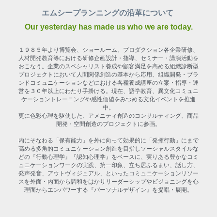
エムシープランニングの沿革について
Our yesterday has made us who we are today.
１９８５年より博覧会、ショールーム、プロダクション各企業研修、
人材開発教育等における研修企画設計・指導、セミナー・講演活動を
おこなう。企業のスペシャリスト養成や顧客満足を高める組織診断型
プロジェクトにおいて人間関係創造の基本から応用、組織開発・ブラ
ンドコミュニケーションなどにおける各種養成講座の立案・指導・運
営を３０年以上にわたり手掛ける。現在、語学教育、異文化コミュニ
ケーショントレーニングや感性価値をみつめる文化イベントを推進
中。
更に色彩心理を駆使した、アメニティ創造のコンサルティング、商品
開発・空間創造のプロジェクトに参画。
内にそなわる「保有能力」を外に向って効果的に「発揮行動」にまで
高める多角的コミュニケーション創造を目指しソーシャルスタイルな
どの『行動心理学』『認知心理学』をベースに、実りある豊かなコミ
ュニケーションワークの実践、第一印象、立ち居ふるまい、話し方、
発声発音、アウトヴィジュアル、といったコミュニケーションリソー
スを外面・内面から調和をはかりリーダーシップやビジョニングを心
理面からエンパワーする『パーソナルデザイン』を提唱・展開。