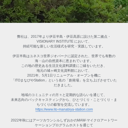
弊社は、2017年より伊豆半島・伊豆高原に設けた第二拠点・
VISIONARY INSTITUTE において、
持続可能な新しい生活様式を研究・実践しています。
伊豆半島はユネスコ世界ジオパークに認定された、世界でも有数の
海・山の自然資本に恵まれています。
この地の歴史ある生活文化資料調査にご縁をいただき、
地元の城ヶ崎文化資料館において、
2021年、5月1日リニューアル・オープンを機に
「ITOまなびやStation」という名の「創発場」を立ち上げさせていた
だきました。
地域のコミュニティの方々と定期的な語らいを通じて、
未来志向のバックキャスティングから、ひとづくり・ことづくり・ま
ちづくりの叡智を交流しています。
https://www.ito-manabiya-station.com
2022年秋にはアーツカウンシルしずおかのMAW-マイクロアートワー
ケーションプログラムホストを通じて