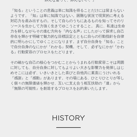
『みんな違って、みんないい。』
『知る』ということの意義は単に知識を得ることだけには留まらない
ようです。『知』は単に知識ではない。困難な状況で現実的に考える
対応力を産み出すもの。そして自らのうちにあるものを知ってそのリ
ソースを生かして力強く生きてゆこうとすること。 真に、私達は生命
力を耕しながらその進む方向を『内なる声』にしたがって探求し自己
存在を輝かす明確で魅力的な目標設定とともに自らの行動指針を自律
的に明らかにしてゆくことになります。まず自分自身を『知る』こと
で自分自身のなにかが『わかる』契機。そして、必ずなにかが『かわ
る』行動変容のプロセスをたどります。
その確かな自己の核心をつかむことからうまれる行動変容こそは周囲
に対しても、自分自身に対してもよりよい大きな影響力を発揮しはじ
めそこには必ず、いきいきとした喜びと自他共に素直にうけいれる
『感謝』と『感動』があります。その場にある、ひとりひとりが等し
く個々の無限価値を輝かせ、互いに支え合う相互扶助の『連』から
『無限の可能性』を創造するプロセスをお約束いたします。
HISTORY