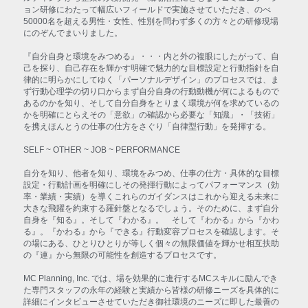
ョン研修にわたって幅広いフィールドで実施させていただき、のべ
50000名を超える男性・女性、性別を問わず多くの方々との研修現場
にのぞんでまいりました。
『自分自身と環境をみつめる』・・・内と外の複眼にしたがって、自
己を探り、自己存在を輝かす明確で魅力的な目標設定と行動指針を自
律的に明らかにしてゆく「パーソナルデザイン」のプロセスでは、ま
ず行動心理学の切り口からまず自分自身の行動動機が何によるもので
あるのかを知り、そして自分自身をとりまく環境が何を求めているの
かを明確にとらえその「意欲」の確認から必要な「知識」・「技術」
を携えほんとうの仕事の仕方をさぐり「自律型行動」を発揮する。
SELF ~ OTHER ~ JOB ~ PERFORMANCE
自分を知り、他者を知り、環境をみつめ、仕事の仕方・具体的な目標
設定・行動計画を明確にしその発揮行動によってパフォーマンス（効
率・業績・実績）を導くこれらのガイダンスはこれから迎える未来に
大きな飛躍を約束する羅針盤となるでしょう。そのために、まず自分
自身を『知る』。そして『わかる』。　そして『わかる』から『かわ
る』。『かわる』から『できる』行動変容プロセスを確認します。そ
の場にある、ひとりひとりが等しく個々の無限価値を輝かせ相互扶助
の『連』から無限の可能性を創造するプロセスです。
MC Planning, Inc. では、場を効果的に進行するMCスキルに励んでき
た専門スタッフの永年の経験と実績から皆様の研修ニーズを具体的に
詳細にインタビューさせていただき御社環境のニーズに即した最善の