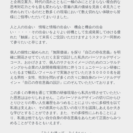
と企画立案力。時代の流れとともに一極のみにとどまらない複合的な
思考対応力と今も昔も変わらない普遍の真の価値を見抜く卓見力こそ
求められているのだと数多くの現場において数え切れない体験から皆
様にご指導いただいてまいりました。
人と人の出会い　情報と情報の出会い　機会と機会の出会
い・・・・・その出会いをよりよい好機として生成発展してゆける優
れた『触媒』として末長くご交誼いただけますようスタッフ一同努め
て参りたいと存じます。
個人の個性に秘められた『無限価値』を探り『自己の存在意義』を明
確に開花させてていただく主旨で設計した私共のパーソナルデザイン
コース。おかげさまで、個人のサクセスイメージのためのコンサルテ
ィングから企業の人財開発職場活性に伴うコミュニケーション研修に
いたるまで幅広いフィールドで実施させていただき５００００名を超
える男性・女性、性別を問わず多くの方々に御自身のパーソナルデザ
イン＝『自己の存在意義の設計』にのぞんでいただいております。
この多くの事例を通じて実際の研修現場から私共が得させていただい
た恩恵ははかりしれません。このパーソナルデザインの切り口からひ
とりひとりの尊い人生遍歴をみつめることによりいかに多様性を以て
私達は支えあい、その差異からお互いの在り方を認識しあえるか大き
な学びとすることができます。また、その多様性にふれることによ
り、私達は他でもない自分自身の存在意義をあらためて正面からみつ
めることができるともいえます。