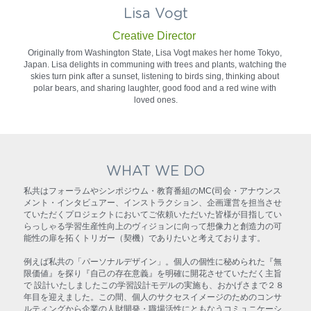
Lisa Vogt
Creative Director 
Originally from Washington State, Lisa Vogt makes her home Tokyo, 
Japan. Lisa delights in communing with trees and plants, watching the 
skies turn pink after a sunset, listening to birds sing, thinking about 
polar bears, and sharing laughter, good food and a red wine with 
loved ones.
WHAT WE DO
私共はフォーラムやシンポジウム・教育番組のMC(司会・アナウンス
メント・インタビュアー、インストラクション、企画運営を担当させ
ていただくプロジェクトにおいてご依頼いただいた皆様が目指してい
らっしゃる学習生産性向上のヴィジョンに向って想像力と創造力の可
能性の扉を拓くトリガー（契機）でありたいと考えております。
例えば私共の「パーソナルデザイン」。個人の個性に秘められた『無
限価値』を探り『自己の存在意義』を明確に開花させていただく主旨
で 設計いたしましたこの学習設計モデルの実施も、おかげさまで２８
年目を迎えました。この間、個人のサクセスイメージのためのコンサ
ルティングから企業の人財開発・職場活性にともなうコミュニケーシ