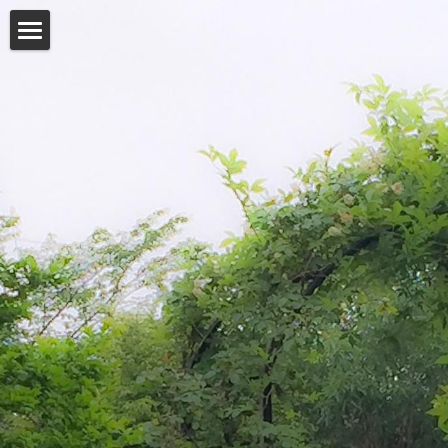
MCP
Who
What
Future
Mission
History
Visionary
Seminars