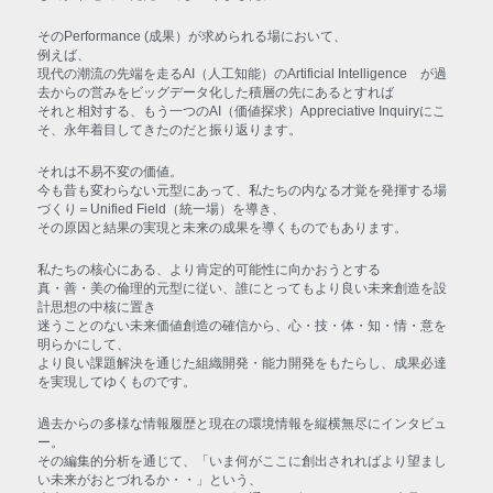
そのPerformance (成果）が求められる場において、
例えば、
現代の潮流の先端を走るAI（人工知能）のArtificial Intelligence　が過
去からの営みをビッグデータ化した積層の先にあるとすれば
それと相対する、もう一つのAI（価値探求）Appreciative Inquiryにこ
そ、永年着目してきたのだと振り返ります。
それは不易不変の価値。
今も昔も変わらない元型にあって、私たちの内なる才覚を発揮する場
づくり＝Unified Field（統一場）を導き、
その原因と結果の実現と未来の成果を導くものでもあります。
私たちの核心にある、より肯定的可能性に向かおうとする
真・善・美の倫理的元型に従い、誰にとってもより良い未来創造を設
計思想の中核に置き
迷うことのない未来価値創造の確信から、心・技・体・知・情・意を
明らかにして、
より良い課題解決を通じた組織開発・能力開発をもたらし、成果必達
を実現してゆくものです。
過去からの多様な情報履歴と現在の環境情報を縦横無尽にインタビュ
ー。
その編集的分析を通じて、「いま何がここに創出されればより望まし
い未来がおとづれるか・・」という、