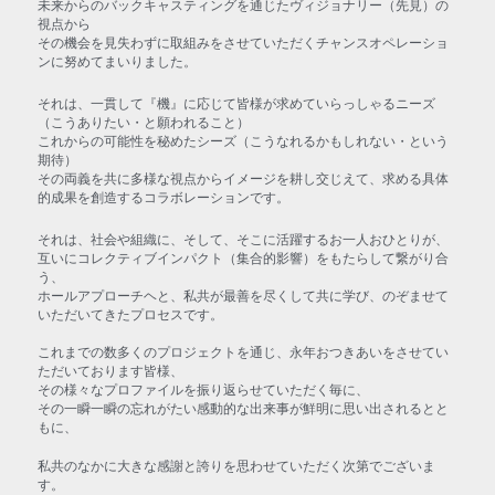
未来からのバックキャスティングを通じたヴィジョナリー（先見）の
視点から
その機会を見失わずに取組みをさせていただくチャンスオペレーショ
ンに努めてまいりました。
それは、一貫して『機』に応じて皆様が求めていらっしゃるニーズ
（こうありたい・と願われること）
これからの可能性を秘めたシーズ（こうなれるかもしれない・という
期待）
その両義を共に多様な視点からイメージを耕し交じえて、求める具体
的成果を創造するコラボレーションです。
それは、社会や組織に、そして、そこに活躍するお一人おひとりが、
互いにコレクティブインパクト（集合的影響）をもたらして繋がり合
う、
ホールアプローチヘと、私共が最善を尽くして共に学び、のぞませて
いただいてきたプロセスです。
これまでの数多くのプロジェクトを通じ、永年おつきあいをさせてい
ただいております皆様、
その様々なプロファイルを振り返らせていただく毎に、
その一瞬一瞬の忘れがたい感動的な出来事が鮮明に思い出されるとと
もに、
私共のなかに大きな感謝と誇りを思わせていただく次第でございま
す。